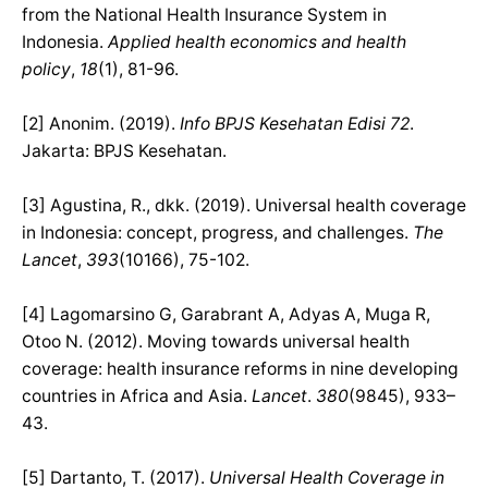
from the National Health Insurance System in
Indonesia.
Applied health economics and health
policy
,
18
(1), 81-96.
[2] Anonim. (2019).
Info BPJS Kesehatan
Edisi 72
.
Jakarta: BPJS Kesehatan.
[3] Agustina, R., dkk. (2019). Universal health coverage
in Indonesia: concept, progress, and challenges.
The
Lancet
,
393
(10166), 75-102.
[4] Lagomarsino G, Garabrant A, Adyas A, Muga R,
Otoo N. (2012). Moving towards universal health
coverage: health insurance reforms in nine developing
countries in Africa and Asia.
Lancet
.
380
(9845), 933–
43.
[5] Dartanto, T. (2017).
Universal Health Coverage in