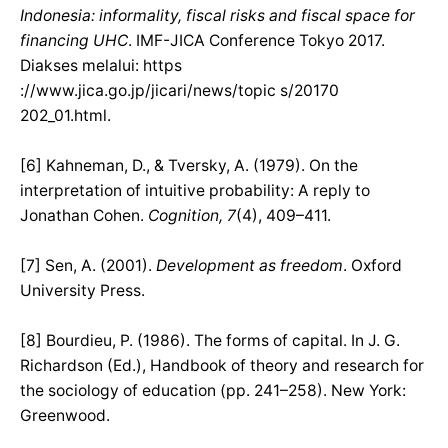
Indonesia: informality, fiscal risks and fiscal space for
financing UHC
. IMF-JICA Conference Tokyo 2017.
Diakses melalui: https
://www.jica.go.jp/jicari/news/topic s/20170
202_01.html.
[6] Kahneman, D., & Tversky, A. (1979). On the
interpretation of intuitive probability: A reply to
Jonathan Cohen.
Cognition, 7
(4), 409–411.
[7] Sen, A. (2001).
Development as freedom
. Oxford
University Press.
[8] Bourdieu, P. (1986). The forms of capital. In J. G.
Richardson (Ed.), Handbook of theory and research for
the sociology of education (pp. 241–258). New York:
Greenwood.